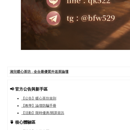
湘兒暖心茶坊 - 全台最優質外送茶論壇
📢 官方公告與新手區
【公告】暖心茶坊規則
【教學】論壇防騙手冊
【活動】限時優惠/開課資訊
🍵 核心體驗區