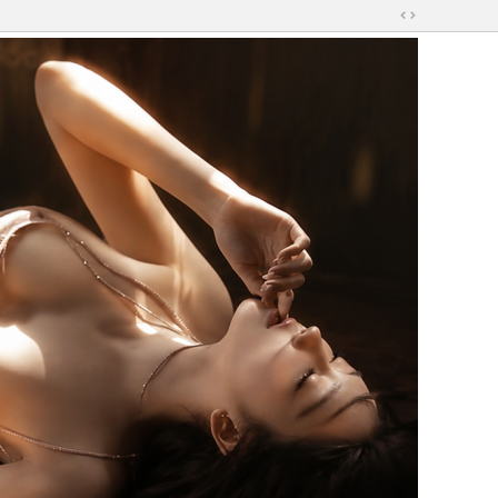
切
換
到
寬
版