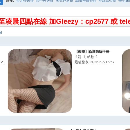
熱搜:
台北外送茶
台中外送茶
湘兒外送茶
論壇推薦茶莊
不踩雷心得
學生妹
搜
索
四點在線 加Gleezy：cp2577 或 tele
af
【教學】論壇防騙手冊
主題: 1
,
帖數: 1
12
最後發表: 2026-6-5 16:57