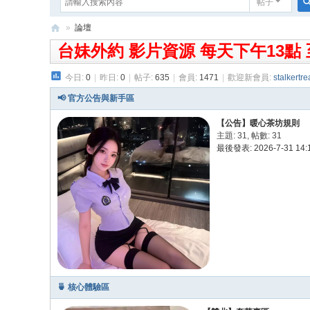
帖子
»
論壇
台妹外約 影片資源 每天下午13點 至凌晨
湘
兒
今日:
0
|
昨日:
0
|
帖子:
635
|
會員:
1471
|
歡迎新會員:
stalkertre
暖
📢 官方公告與新手區
心
【公告】暖心茶坊規則
茶
主題: 31
,
帖數: 31
坊
最後發表: 2026-7-31 14:
-
全
台
最
優
質
🍵 核心體驗區
外
送