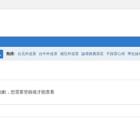
熱搜:
台北外送茶
台中外送茶
湘兒外送茶
論壇推薦茶莊
不踩雷心得
學生妹
搜
索
抱歉，您需要登錄後才能查看