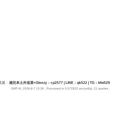
黑屋
|
湘兒本土外送茶+Gleezy：cp2577 | LINE：qk522 | TG：bfw529
GMT+8, 2026-8-7 13:39
, Processed in 0.072922 second(s), 21 queries .