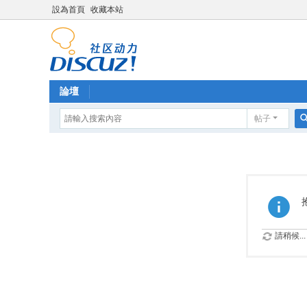
設為首頁
收藏本站
論壇
帖子
請稍候...