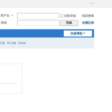
切
換
用戶名
自動登錄
找回密碼
到
寬
密碼
免費註冊
登錄
版
快捷導航
外送
叫小姐
Xchat